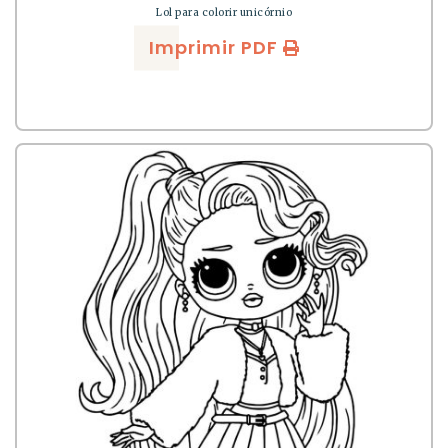
Lol para colorir unicórnio
Imprimir PDF