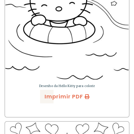
Desenho da Hello Kitty para colorir
Imprimir PDF