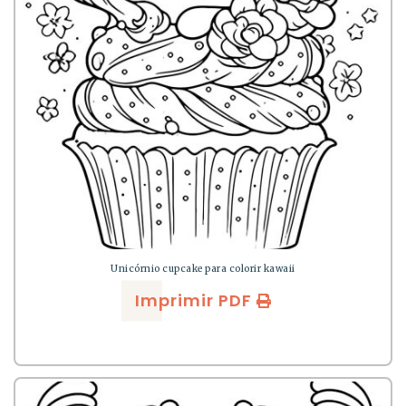
Unicórnio cupcake para colorir kawaii
Imprimir PDF