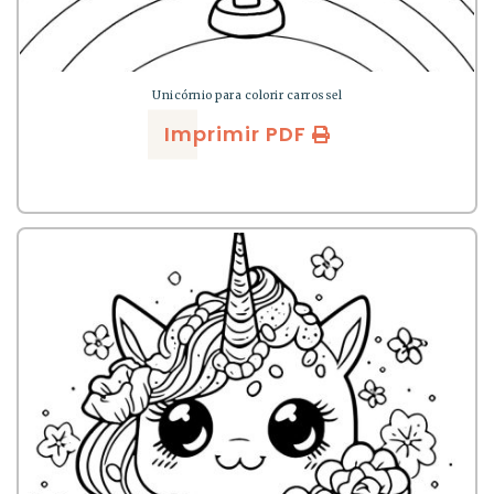
Unicórnio para colorir carrossel
Imprimir PDF