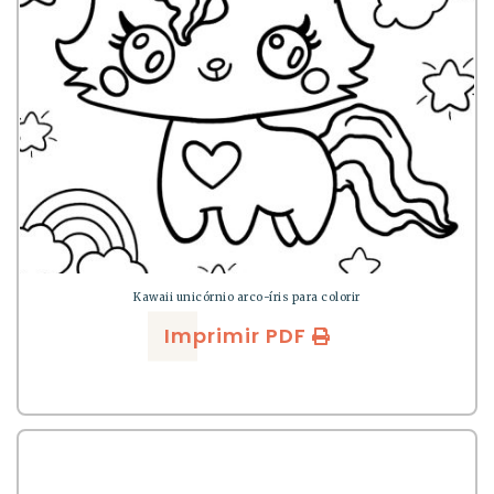
Kawaii unicórnio arco-íris para colorir
Imprimir PDF