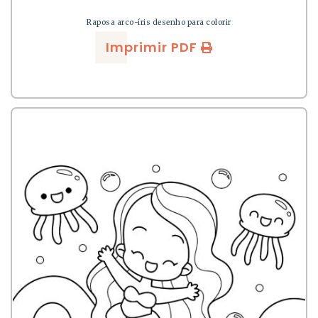
Raposa arco-íris desenho para colorir
Imprimir PDF