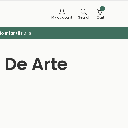
0
My account
Search
Cart
o Infantil PDFs
 De Arte