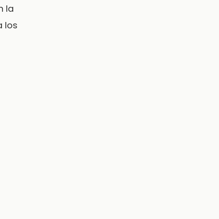
 la
 los