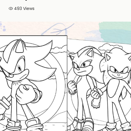
493
Views