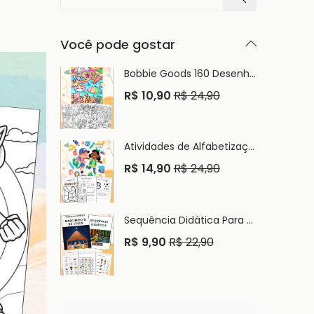
Você pode gostar
Bobbie Goods 160 Desenhos Para Imprimir e Colorir PDF
R$
10,90
R$
24,90
Atividades de Alfabetização e Letramento Infantil PDF
R$
14,90
R$
24,90
Sequência Didática Para Alfabetização Infantil PDF
R$
9,90
R$
22,90