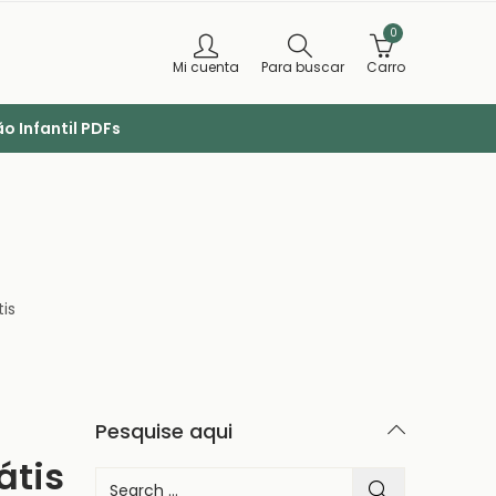
0
Mi cuenta
Para buscar
Carro
o Infantil PDFs
is
Pesquise aqui
átis