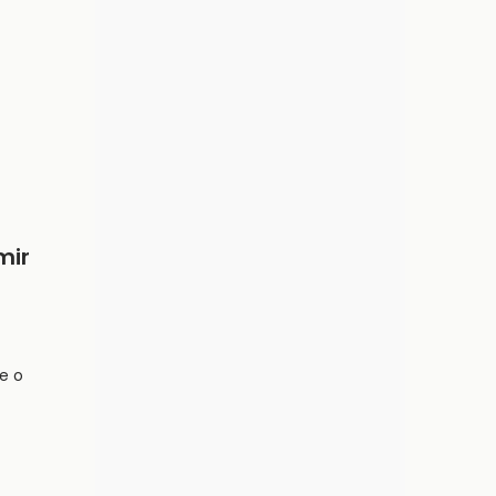
mir
e o