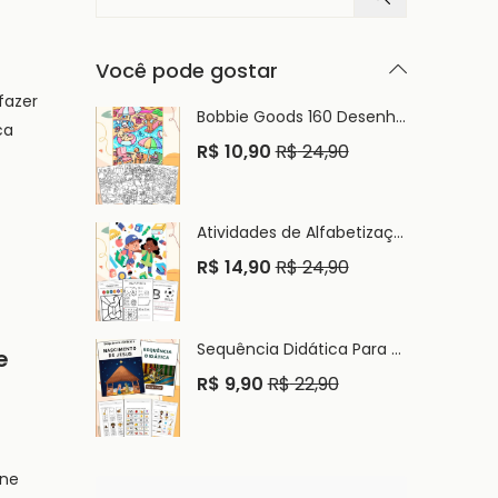
Você pode gostar
fazer
Bobbie Goods 160 Desenhos Para Imprimir e Colorir PDF
ca
R$
10,90
R$
24,90
Atividades de Alfabetização e Letramento Infantil PDF
R$
14,90
R$
24,90
Sequência Didática Para Alfabetização Infantil PDF
e
R$
9,90
R$
22,90
une